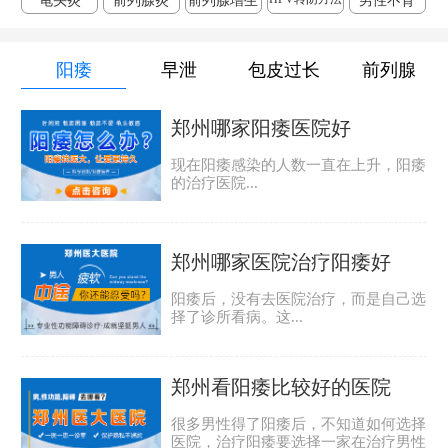
龟头炎
前列腺炎
前列腺增生
男性不育
阳痿
早泄
包皮过长
前列腺
郑州哪家阳痿医院好
现在阳痿感染的人数一直在上升，阳痿
的治疗医院...
郑州哪家医院治疗阳痿好
阳痿后，没有去医院治疗，而是自己选
择了诊所看病。这...
郑州看阳痿比较好的医院
很多男性得了阳痿后，不知道如何选择
医院，治疗阳痿要选择一家在治疗男性