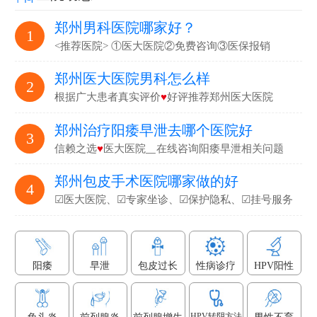
郑州男科医院哪家好？
1
<推荐医院> ①医大医院②免费咨询③医保报销
郑州医大医院男科怎么样
2
根据广大患者真实评价
♥
好评推荐郑州医大医院
郑州治疗阳痿早泄去哪个医院好
3
信赖之选
♥
医大医院▁在线咨询阳痿早泄相关问题
郑州包皮手术医院哪家做的好
4
☑医大医院、☑专家坐诊、☑保护隐私、☑挂号服务
阳痿
早泄
包皮过长
性病诊疗
HPV阳性
HPV转阴方法