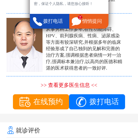
密，保证个人隐私，请您放心接听！
生。
张营富
拨打电话
悄悄提问
男科主任
从事男科工作多年,在性功能障碍、
HPV、前列腺疾病、性病、泌尿感染
等方面有较深研究,并根据多年的临床
经验形成了自己独到的见解和完善的
治疗方案,强调根据患者病情一对一治
疗,强调标本兼治疗,以高尚的医德和精
湛的医术获得患者的一致好评.
>> 查看更多医生信息 <<
在线预约
拨打电话
就诊评价