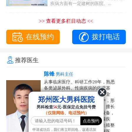
疾病方面有一定建树的医院。...
>> 查看更多栏目动态 <<
在线预约
拨打电话
推荐医生
陈锋
男科主任
从事临床医疗、科研工作20年，熟悉
各类泌尿外科、性病疾病的病理基
础，诊断治疗和临床操作，技术全
郑州医大男科医院
面。在男科疾病的诊断和诊疗中，形
成了一套独具特色的诊疗方案。擅长
男科检查
56
元-医保定点免挂号费
运用国内外先进的医学技术和设备，
（仅限网络、电话预约）
科学诊疗各类阳痿早泄、前列腺疾
病、射精障碍、性病、HPV、生殖整
申请成功后，我们将立即回电，该通话加
形等疾病，是患者非常信赖的好医