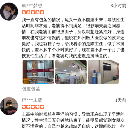
疯***梦想
8小时前
我一直有包茎的情况，龟头一直不能露出来，导致性生
活时间非常短，老婆得不到满足，很影响夫妻之间感
情，在我老婆面前很没面子，所以就想赶紧治好，身边
朋友也有这种情况的，他说在郑州医大医院做的效果还
挺好，我也就挂了号，给我看诊的是陈主任，做手术挺
快的，差不多半个小时就好了，现在差不多一个月了也
恢复性生活了，看老婆对我的态度是挺满意的。
包皮包茎
橙***未蓝
1天前
上高中的时候总有手淫的习惯，导致现在出现了早泄的
情况，性生活三五分钟就结束了，能明显感觉到女朋友
挺不满意的，自己也越来越缺乏自信，这期间吃过一些