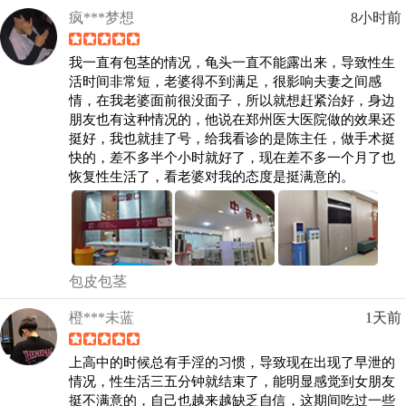
疯***梦想
8小时前
我一直有包茎的情况，龟头一直不能露出来，导致性生
活时间非常短，老婆得不到满足，很影响夫妻之间感
情，在我老婆面前很没面子，所以就想赶紧治好，身边
朋友也有这种情况的，他说在郑州医大医院做的效果还
挺好，我也就挂了号，给我看诊的是陈主任，做手术挺
快的，差不多半个小时就好了，现在差不多一个月了也
恢复性生活了，看老婆对我的态度是挺满意的。
包皮包茎
橙***未蓝
1天前
上高中的时候总有手淫的习惯，导致现在出现了早泄的
情况，性生活三五分钟就结束了，能明显感觉到女朋友
挺不满意的，自己也越来越缺乏自信，这期间吃过一些