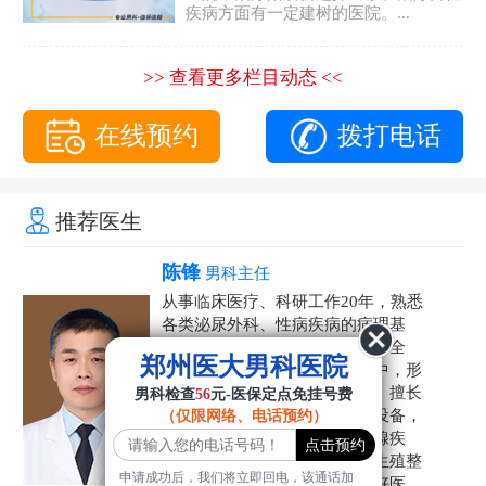
疾病方面有一定建树的医院。...
>> 查看更多栏目动态 <<
在线预约
拨打电话
推荐医生
陈锋
男科主任
从事临床医疗、科研工作20年，熟悉
各类泌尿外科、性病疾病的病理基
础，诊断治疗和临床操作，技术全
郑州医大男科医院
面。在男科疾病的诊断和诊疗中，形
成了一套独具特色的诊疗方案。擅长
男科检查
56
元-医保定点免挂号费
运用国内外先进的医学技术和设备，
（仅限网络、电话预约）
科学诊疗各类阳痿早泄、前列腺疾
病、射精障碍、性病、HPV、生殖整
申请成功后，我们将立即回电，该通话加
形等疾病，是患者非常信赖的好医