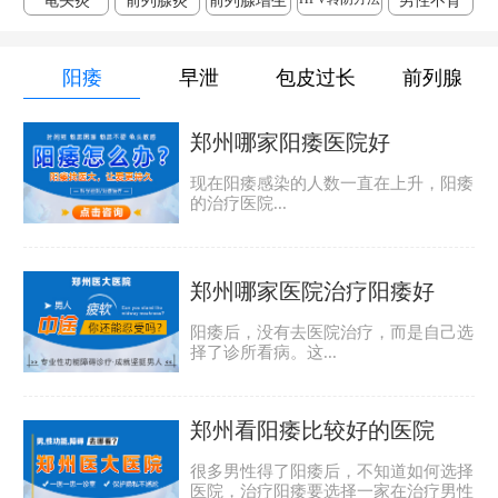
龟头炎
前列腺炎
前列腺增生
男性不育
阳痿
早泄
包皮过长
前列腺
郑州哪家阳痿医院好
现在阳痿感染的人数一直在上升，阳痿
的治疗医院...
郑州哪家医院治疗阳痿好
阳痿后，没有去医院治疗，而是自己选
择了诊所看病。这...
郑州看阳痿比较好的医院
很多男性得了阳痿后，不知道如何选择
医院，治疗阳痿要选择一家在治疗男性