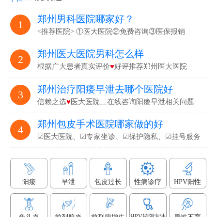
郑州男科医院哪家好？
1
<推荐医院> ①医大医院②免费咨询③医保报销
郑州医大医院男科怎么样
2
根据广大患者真实评价
♥
好评推荐郑州医大医院
郑州治疗阳痿早泄去哪个医院好
3
信赖之选
♥
医大医院▁在线咨询阳痿早泄相关问题
郑州包皮手术医院哪家做的好
4
☑医大医院、☑专家坐诊、☑保护隐私、☑挂号服务
阳痿
早泄
包皮过长
性病诊疗
HPV阳性
HPV转阴方法