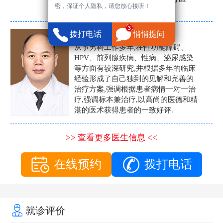
密，保证个人隐私，请您放心接听！
生。
张营富
拨打电话
悄悄提问
男科主任
从事男科工作多年,在性功能障碍、
HPV、前列腺疾病、性病、泌尿感染
等方面有较深研究,并根据多年的临床
经验形成了自己独到的见解和完善的
治疗方案,强调根据患者病情一对一治
疗,强调标本兼治疗,以高尚的医德和精
湛的医术获得患者的一致好评.
>> 查看更多医生信息 <<
在线预约
拨打电话
就诊评价