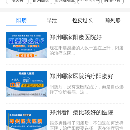
龟头炎
前列腺炎
前列腺增生
男性不育
阳痿
早泄
包皮过长
前列腺
郑州哪家阳痿医院好
现在阳痿感染的人数一直在上升，阳痿
的治疗医院...
郑州哪家医院治疗阳痿好
阳痿后，没有去医院治疗，而是自己选
择了诊所看病。这...
郑州看阳痿比较好的医院
很多男性得了阳痿后，不知道如何选择
医院，治疗阳痿要选择一家在治疗男性