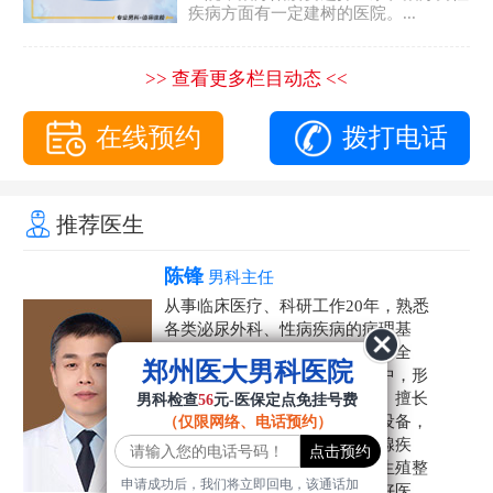
疾病方面有一定建树的医院。...
>> 查看更多栏目动态 <<
在线预约
拨打电话
推荐医生
陈锋
男科主任
从事临床医疗、科研工作20年，熟悉
各类泌尿外科、性病疾病的病理基
础，诊断治疗和临床操作，技术全
郑州医大男科医院
面。在男科疾病的诊断和诊疗中，形
成了一套独具特色的诊疗方案。擅长
男科检查
56
元-医保定点免挂号费
运用国内外先进的医学技术和设备，
（仅限网络、电话预约）
科学诊疗各类阳痿早泄、前列腺疾
病、射精障碍、性病、HPV、生殖整
申请成功后，我们将立即回电，该通话加
形等疾病，是患者非常信赖的好医