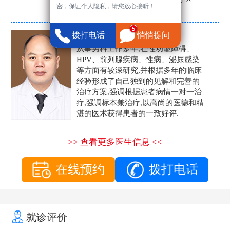
密，保证个人隐私，请您放心接听！
生。
张营富
拨打电话
悄悄提问
男科主任
从事男科工作多年,在性功能障碍、
HPV、前列腺疾病、性病、泌尿感染
等方面有较深研究,并根据多年的临床
经验形成了自己独到的见解和完善的
治疗方案,强调根据患者病情一对一治
疗,强调标本兼治疗,以高尚的医德和精
湛的医术获得患者的一致好评.
>> 查看更多医生信息 <<
在线预约
拨打电话
就诊评价