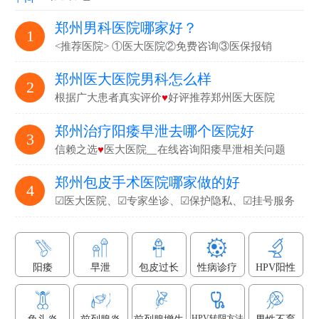
郑州男科医院哪家好？
1
<推荐医院> ①医大医院②免费咨询③医保报销
郑州医大医院男科怎么样
2
根据广大患者真实评价
♥
好评推荐郑州医大医院
郑州治疗阳痿早泄去哪个医院好
3
信赖之选
♥
医大医院▁在线咨询阳痿早泄相关问题
郑州包皮手术医院哪家做的好
4
☑医大医院、☑专家坐诊、☑保护隐私、☑挂号服务
阳痿
早泄
包皮过长
性病诊疗
HPV阳性
HPV转阴方法