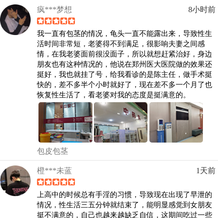
疯***梦想
8小时前
我一直有包茎的情况，龟头一直不能露出来，导致性生
活时间非常短，老婆得不到满足，很影响夫妻之间感
情，在我老婆面前很没面子，所以就想赶紧治好，身边
朋友也有这种情况的，他说在郑州医大医院做的效果还
挺好，我也就挂了号，给我看诊的是陈主任，做手术挺
快的，差不多半个小时就好了，现在差不多一个月了也
恢复性生活了，看老婆对我的态度是挺满意的。
包皮包茎
橙***未蓝
1天前
上高中的时候总有手淫的习惯，导致现在出现了早泄的
情况，性生活三五分钟就结束了，能明显感觉到女朋友
挺不满意的，自己也越来越缺乏自信，这期间吃过一些