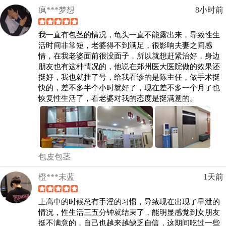
疯***梦想
8小时前
我一直有包茎的情况，龟头一直不能露出来，导致性生
活时间非常短，老婆得不到满足，很影响夫妻之间感
情，在我老婆面前很没面子，所以就想赶紧治好，身边
朋友也有这种情况的，他说在郑州医大医院做的效果还
挺好，我也就挂了号，给我看诊的是陈主任，做手术挺
快的，差不多半个小时就好了，现在差不多一个月了也
恢复性生活了，看老婆对我的态度是挺满意的。
包皮包茎
橙***未蓝
1天前
上高中的时候总有手淫的习惯，导致现在出现了早泄的
情况，性生活三五分钟就结束了，能明显感觉到女朋友
挺不满意的，自己也越来越缺乏自信，这期间吃过一些