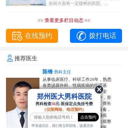
疾病方面有一定建树的医院。...
>> 查看更多栏目动态 <<
在线预约
拨打电话
推荐医生
陈锋
男科主任
从事临床医疗、科研工作20年，熟悉
各类泌尿外科、性病疾病的病理基
础，诊断治疗和临床操作，技术全
郑州医大男科医院
面。在男科疾病的诊断和诊疗中，形
成了一套独具特色的诊疗方案。擅长
男科检查
56
元-医保定点免挂号费
运用国内外先进的医学技术和设备，
（仅限网络、电话预约）
科学诊疗各类阳痿早泄、前列腺疾
病、射精障碍、性病、HPV、生殖整
申请成功后，我们将立即回电，该通话加
形等疾病，是患者非常信赖的好医