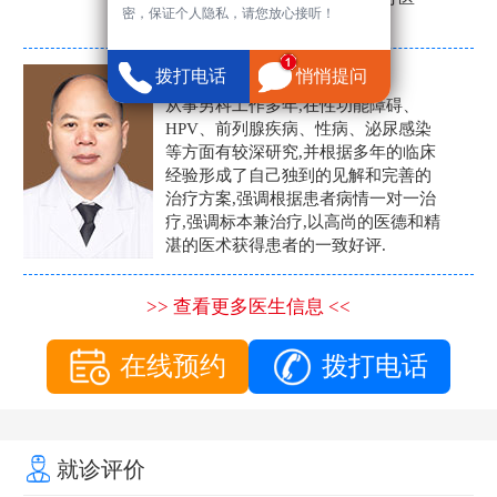
密，保证个人隐私，请您放心接听！
生。
张营富
拨打电话
悄悄提问
男科主任
从事男科工作多年,在性功能障碍、
HPV、前列腺疾病、性病、泌尿感染
等方面有较深研究,并根据多年的临床
经验形成了自己独到的见解和完善的
治疗方案,强调根据患者病情一对一治
疗,强调标本兼治疗,以高尚的医德和精
湛的医术获得患者的一致好评.
>> 查看更多医生信息 <<
在线预约
拨打电话
就诊评价