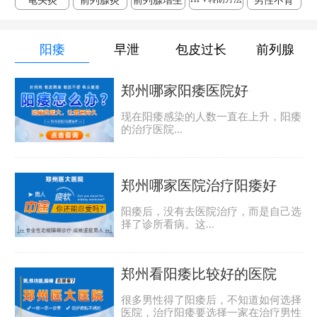
龟头炎
前列腺炎
前列腺增生
男性不育
阳痿
早泄
包皮过长
前列腺
郑州哪家阳痿医院好
现在阳痿感染的人数一直在上升，阳痿
的治疗医院...
郑州哪家医院治疗阳痿好
阳痿后，没有去医院治疗，而是自己选
择了诊所看病。这...
郑州看阳痿比较好的医院
很多男性得了阳痿后，不知道如何选择
医院，治疗阳痿要选择一家在治疗男性