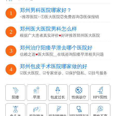
郑州男科医院哪家好？
1
<推荐医院> ①医大医院②免费咨询③医保报销
郑州医大医院男科怎么样
2
根据广大患者真实评价
♥
好评推荐郑州医大医院
郑州治疗阳痿早泄去哪个医院好
3
信赖之选
♥
医大医院▁在线咨询阳痿早泄相关问题
郑州包皮手术医院哪家做的好
4
☑医大医院、☑专家坐诊、☑保护隐私、☑挂号服务
阳痿
早泄
包皮过长
性病诊疗
HPV阳性
HPV转阴方法