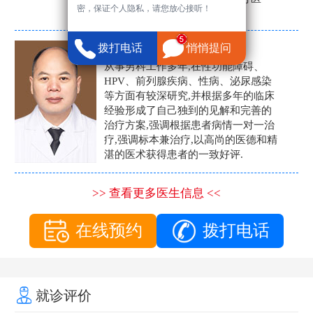
密，保证个人隐私，请您放心接听！
生。
张营富
拨打电话
悄悄提问
男科主任
从事男科工作多年,在性功能障碍、
HPV、前列腺疾病、性病、泌尿感染
等方面有较深研究,并根据多年的临床
经验形成了自己独到的见解和完善的
治疗方案,强调根据患者病情一对一治
疗,强调标本兼治疗,以高尚的医德和精
湛的医术获得患者的一致好评.
>> 查看更多医生信息 <<
在线预约
拨打电话
就诊评价