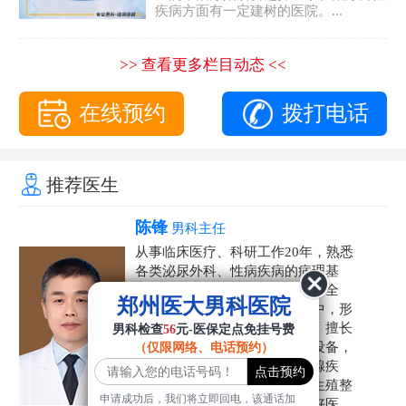
疾病方面有一定建树的医院。...
>> 查看更多栏目动态 <<
在线预约
拨打电话
推荐医生
陈锋
男科主任
从事临床医疗、科研工作20年，熟悉
各类泌尿外科、性病疾病的病理基
础，诊断治疗和临床操作，技术全
郑州医大男科医院
面。在男科疾病的诊断和诊疗中，形
成了一套独具特色的诊疗方案。擅长
男科检查
56
元-医保定点免挂号费
运用国内外先进的医学技术和设备，
（仅限网络、电话预约）
科学诊疗各类阳痿早泄、前列腺疾
病、射精障碍、性病、HPV、生殖整
申请成功后，我们将立即回电，该通话加
形等疾病，是患者非常信赖的好医