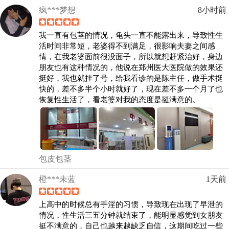
疯***梦想
8小时前
我一直有包茎的情况，龟头一直不能露出来，导致性生
活时间非常短，老婆得不到满足，很影响夫妻之间感
情，在我老婆面前很没面子，所以就想赶紧治好，身边
朋友也有这种情况的，他说在郑州医大医院做的效果还
挺好，我也就挂了号，给我看诊的是陈主任，做手术挺
快的，差不多半个小时就好了，现在差不多一个月了也
恢复性生活了，看老婆对我的态度是挺满意的。
包皮包茎
橙***未蓝
1天前
上高中的时候总有手淫的习惯，导致现在出现了早泄的
情况，性生活三五分钟就结束了，能明显感觉到女朋友
挺不满意的，自己也越来越缺乏自信，这期间吃过一些