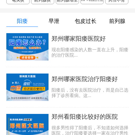
龟头炎
前列腺炎
前列腺增生
男性不育
阳痿
早泄
包皮过长
前列腺
郑州哪家阳痿医院好
现在阳痿感染的人数一直在上升，阳痿
的治疗医院...
郑州哪家医院治疗阳痿好
阳痿后，没有去医院治疗，而是自己选
择了诊所看病。这...
郑州看阳痿比较好的医院
很多男性得了阳痿后，不知道如何选择
医院，治疗阳痿要选择一家在治疗男性