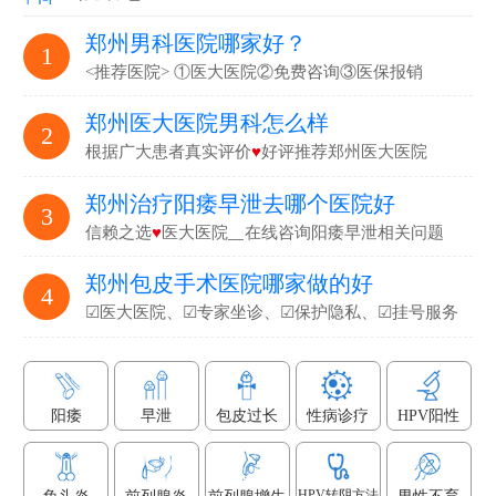
郑州男科医院哪家好？
1
<推荐医院> ①医大医院②免费咨询③医保报销
郑州医大医院男科怎么样
2
根据广大患者真实评价
♥
好评推荐郑州医大医院
郑州治疗阳痿早泄去哪个医院好
3
信赖之选
♥
医大医院▁在线咨询阳痿早泄相关问题
郑州包皮手术医院哪家做的好
4
☑医大医院、☑专家坐诊、☑保护隐私、☑挂号服务
阳痿
早泄
包皮过长
性病诊疗
HPV阳性
HPV转阴方法