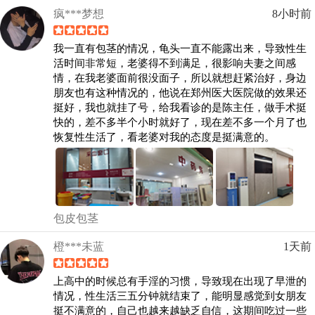
疯***梦想
8小时前
我一直有包茎的情况，龟头一直不能露出来，导致性生
活时间非常短，老婆得不到满足，很影响夫妻之间感
情，在我老婆面前很没面子，所以就想赶紧治好，身边
朋友也有这种情况的，他说在郑州医大医院做的效果还
挺好，我也就挂了号，给我看诊的是陈主任，做手术挺
快的，差不多半个小时就好了，现在差不多一个月了也
恢复性生活了，看老婆对我的态度是挺满意的。
包皮包茎
橙***未蓝
1天前
上高中的时候总有手淫的习惯，导致现在出现了早泄的
情况，性生活三五分钟就结束了，能明显感觉到女朋友
挺不满意的，自己也越来越缺乏自信，这期间吃过一些