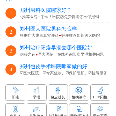
郑州男科医院哪家好？
1
<推荐医院> ①医大医院②免费咨询③医保报销
郑州医大医院男科怎么样
2
根据广大患者真实评价
♥
好评推荐郑州医大医院
郑州治疗阳痿早泄去哪个医院好
3
信赖之选
♥
医大医院▁在线咨询阳痿早泄相关问题
郑州包皮手术医院哪家做的好
4
☑医大医院、☑专家坐诊、☑保护隐私、☑挂号服务
阳痿
早泄
包皮过长
性病诊疗
HPV阳性
HPV转阴方法