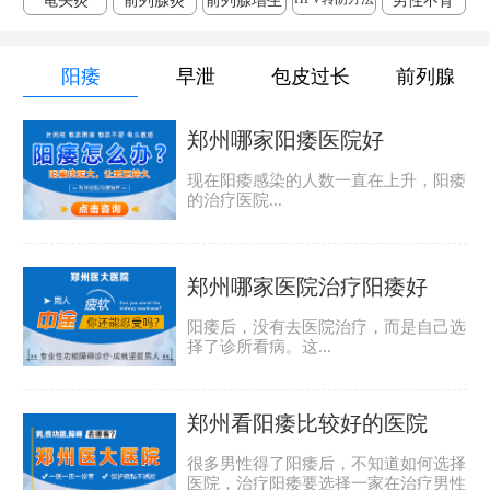
龟头炎
前列腺炎
前列腺增生
男性不育
阳痿
早泄
包皮过长
前列腺
郑州哪家阳痿医院好
现在阳痿感染的人数一直在上升，阳痿
的治疗医院...
郑州哪家医院治疗阳痿好
阳痿后，没有去医院治疗，而是自己选
择了诊所看病。这...
郑州看阳痿比较好的医院
很多男性得了阳痿后，不知道如何选择
医院，治疗阳痿要选择一家在治疗男性