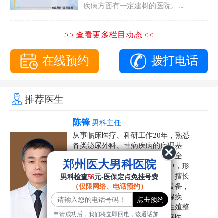
疾病方面有一定建树的医院。...
>> 查看更多栏目动态 <<
在线预约
拨打电话
推荐医生
陈锋
男科主任
从事临床医疗、科研工作20年，熟悉
各类泌尿外科、性病疾病的病理基
础，诊断治疗和临床操作，技术全
郑州医大男科医院
面。在男科疾病的诊断和诊疗中，形
成了一套独具特色的诊疗方案。擅长
男科检查
56
元-医保定点免挂号费
运用国内外先进的医学技术和设备，
（仅限网络、电话预约）
科学诊疗各类阳痿早泄、前列腺疾
病、射精障碍、性病、HPV、生殖整
申请成功后，我们将立即回电，该通话加
形等疾病，是患者非常信赖的好医