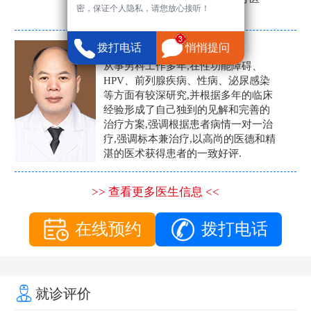
密，保证个人隐私，请您放心接听！
生。
张营富
拨打电话
悄悄提问
男科主任
从事男科工作多年,在性功能障碍、
HPV、前列腺疾病、性病、泌尿感染
等方面有较深研究,并根据多年的临床
经验形成了自己独到的见解和完善的
治疗方案,强调根据患者病情一对一治
疗,强调标本兼治疗,以高尚的医德和精
湛的医术获得患者的一致好评.
>> 查看更多医生信息 <<
在线预约
拨打电话
就诊评价