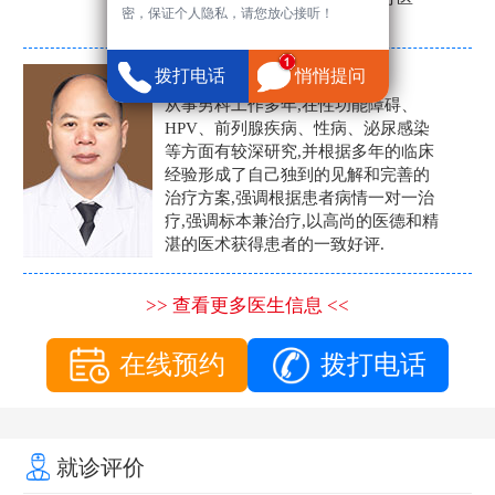
密，保证个人隐私，请您放心接听！
生。
张营富
拨打电话
悄悄提问
男科主任
从事男科工作多年,在性功能障碍、
HPV、前列腺疾病、性病、泌尿感染
等方面有较深研究,并根据多年的临床
经验形成了自己独到的见解和完善的
治疗方案,强调根据患者病情一对一治
疗,强调标本兼治疗,以高尚的医德和精
湛的医术获得患者的一致好评.
>> 查看更多医生信息 <<
在线预约
拨打电话
就诊评价