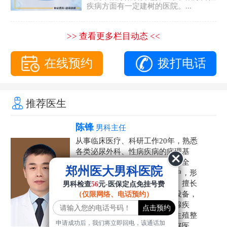
疾病方面有一定建树的医院。...
>> 查看更多栏目动态 <<
在线预约
拨打电话
推荐医生
陈锋
男科主任
从事临床医疗、科研工作20年，熟悉
各类泌尿外科、性病疾病的病理基
础，诊断治疗和临床操作，技术全
郑州医大男科医院
面。在男科疾病的诊断和诊疗中，形
成了一套独具特色的诊疗方案。擅长
男科检查
56
元-医保定点免挂号费
运用国内外先进的医学技术和设备，
（仅限网络、电话预约）
科学诊疗各类阳痿早泄、前列腺疾
病、射精障碍、性病、HPV、生殖整
申请成功后，我们将立即回电，该通话加
形等疾病，是患者非常信赖的好医