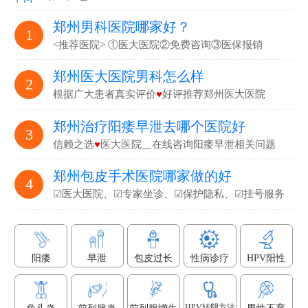
郑州男科医院哪家好？
1
<推荐医院> ①医大医院②免费咨询③医保报销
郑州医大医院男科怎么样
2
根据广大患者真实评价
♥
好评推荐郑州医大医院
郑州治疗阳痿早泄去哪个医院好
3
信赖之选
♥
医大医院▁在线咨询阳痿早泄相关问题
郑州包皮手术医院哪家做的好
4
☑医大医院、☑专家坐诊、☑保护隐私、☑挂号服务
阳痿
早泄
包皮过长
性病诊疗
HPV阳性
HPV转阴方法