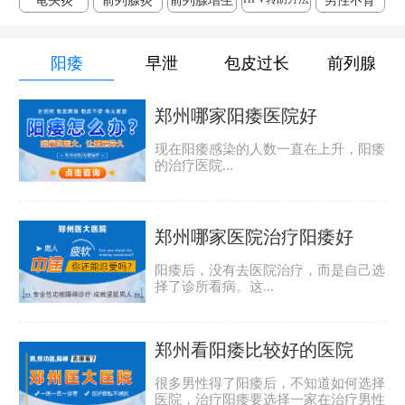
龟头炎
前列腺炎
前列腺增生
男性不育
阳痿
早泄
包皮过长
前列腺
郑州哪家阳痿医院好
现在阳痿感染的人数一直在上升，阳痿
的治疗医院...
郑州哪家医院治疗阳痿好
阳痿后，没有去医院治疗，而是自己选
择了诊所看病。这...
郑州看阳痿比较好的医院
很多男性得了阳痿后，不知道如何选择
医院，治疗阳痿要选择一家在治疗男性