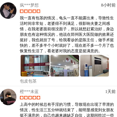
疯***梦想
8小时前
我一直有包茎的情况，龟头一直不能露出来，导致性生
活时间非常短，老婆得不到满足，很影响夫妻之间感
情，在我老婆面前很没面子，所以就想赶紧治好，身边
朋友也有这种情况的，他说在郑州医大医院做的效果还
挺好，我也就挂了号，给我看诊的是陈主任，做手术挺
快的，差不多半个小时就好了，现在差不多一个月了也
恢复性生活了，看老婆对我的态度是挺满意的。
包皮包茎
橙***未蓝
1天前
上高中的时候总有手淫的习惯，导致现在出现了早泄的
情况，性生活三五分钟就结束了，能明显感觉到女朋友
挺不满意的，自己也越来越缺乏自信，这期间吃过一些