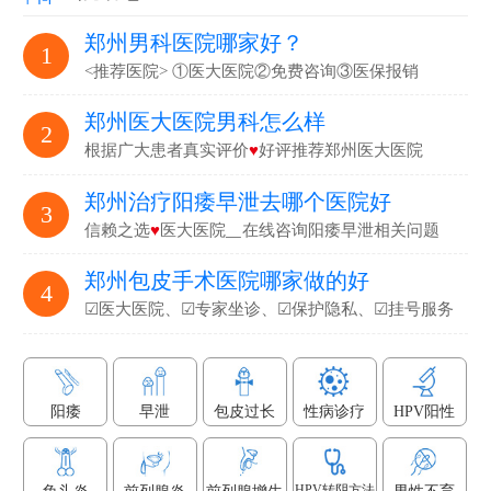
郑州男科医院哪家好？
1
<推荐医院> ①医大医院②免费咨询③医保报销
郑州医大医院男科怎么样
2
根据广大患者真实评价
♥
好评推荐郑州医大医院
郑州治疗阳痿早泄去哪个医院好
3
信赖之选
♥
医大医院▁在线咨询阳痿早泄相关问题
郑州包皮手术医院哪家做的好
4
☑医大医院、☑专家坐诊、☑保护隐私、☑挂号服务
阳痿
早泄
包皮过长
性病诊疗
HPV阳性
HPV转阴方法