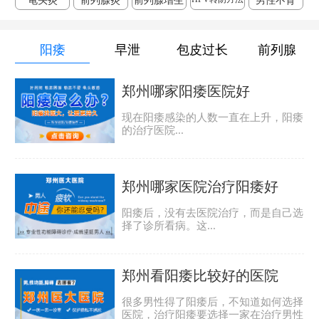
龟头炎
前列腺炎
前列腺增生
男性不育
阳痿
早泄
包皮过长
前列腺
郑州哪家阳痿医院好
现在阳痿感染的人数一直在上升，阳痿
的治疗医院...
郑州哪家医院治疗阳痿好
阳痿后，没有去医院治疗，而是自己选
择了诊所看病。这...
郑州看阳痿比较好的医院
很多男性得了阳痿后，不知道如何选择
医院，治疗阳痿要选择一家在治疗男性