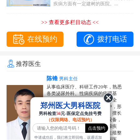
疾病方面有一定建树的医院。...
>> 查看更多栏目动态 <<
在线预约
拨打电话
推荐医生
陈锋
男科主任
从事临床医疗、科研工作20年，熟悉
各类泌尿外科、性病疾病的病理基
础，诊断治疗和临床操作，技术全
郑州医大男科医院
面。在男科疾病的诊断和诊疗中，形
成了一套独具特色的诊疗方案。擅长
男科检查
56
元-医保定点免挂号费
运用国内外先进的医学技术和设备，
（仅限网络、电话预约）
科学诊疗各类阳痿早泄、前列腺疾
病、射精障碍、性病、HPV、生殖整
申请成功后，我们将立即回电，该通话加
形等疾病，是患者非常信赖的好医