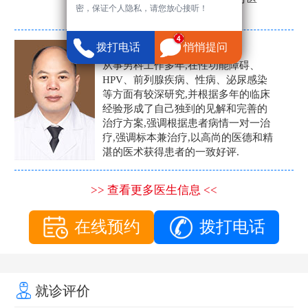
密，保证个人隐私，请您放心接听！
生。
张营富
拨打电话
悄悄提问
男科主任
从事男科工作多年,在性功能障碍、
HPV、前列腺疾病、性病、泌尿感染
等方面有较深研究,并根据多年的临床
经验形成了自己独到的见解和完善的
治疗方案,强调根据患者病情一对一治
疗,强调标本兼治疗,以高尚的医德和精
湛的医术获得患者的一致好评.
>> 查看更多医生信息 <<
在线预约
拨打电话
就诊评价