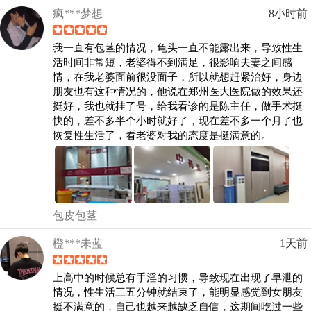
疯***梦想
8小时前
我一直有包茎的情况，龟头一直不能露出来，导致性生
活时间非常短，老婆得不到满足，很影响夫妻之间感
情，在我老婆面前很没面子，所以就想赶紧治好，身边
朋友也有这种情况的，他说在郑州医大医院做的效果还
挺好，我也就挂了号，给我看诊的是陈主任，做手术挺
快的，差不多半个小时就好了，现在差不多一个月了也
恢复性生活了，看老婆对我的态度是挺满意的。
包皮包茎
橙***未蓝
1天前
上高中的时候总有手淫的习惯，导致现在出现了早泄的
情况，性生活三五分钟就结束了，能明显感觉到女朋友
挺不满意的，自己也越来越缺乏自信，这期间吃过一些